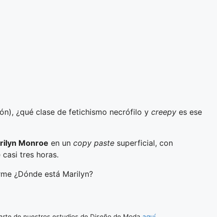
n), ¿qué clase de fetichismo necrófilo y
creepy
es ese
rilyn Monroe
en un
copy paste
superficial, con
 casi tres horas.
arme ¿Dónde está Marilyn?
arte de nuestros estudios de Diseño de Moda
aquí.