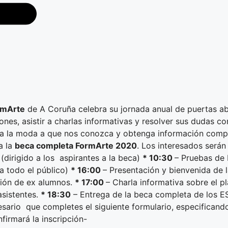
rmArte
de A Coruña celebra su jornada anual de puertas abi
ones, asistir a charlas informativas y resolver sus dudas c
as a la moda a que nos conozca y obtenga información comp
a la
beca completa FormArte 2020
. Los interesados serán
irigido a los aspirantes a la beca)
* 10:30
– Pruebas de 
 a todo el público)
* 16:00
– Presentación y bienvenida de 
ción de ex alumnos.
* 17:00
– Charla informativa sobre el
asistentes.
* 18:30
– Entrega de la beca completa de los
sario que completes el siguiente formulario, especificando 
firmará la inscripción-